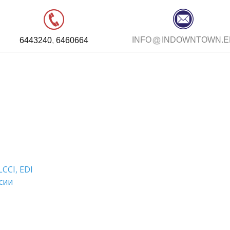
INFO
INDOWNTOWN.E
6443240
,
6460664
LCCI, EDI
сии