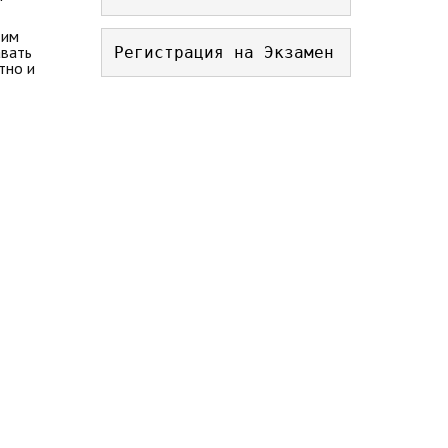
 им
авать
Регистрация на Экзамен
тно и