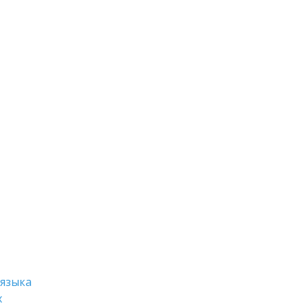
 языка
х